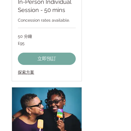
In-Person Individual
Session - 50 mins
Concession rates available.
50 分鐘
95
£95
英
镑
立即預訂
探索方案