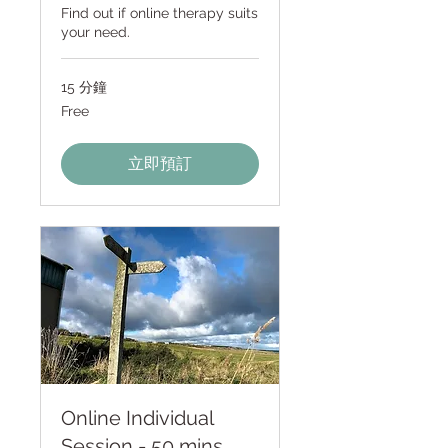
Find out if online therapy suits
your need.
15 分鐘
Free
Free
立即預訂
Online Individual
Session - 50 mins