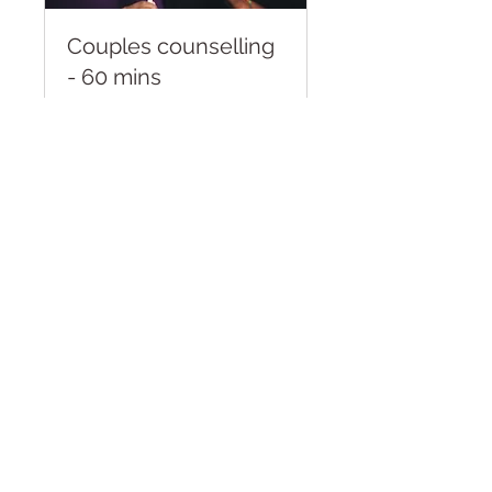
Couples counselling
- 60 mins
Online or in person.
Concession rates available.
1 小時
125
£125
英
镑
立即預訂