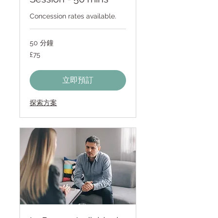
Concession rates available.
50 分鐘
75
£75
英
镑
立即預訂
探索方案